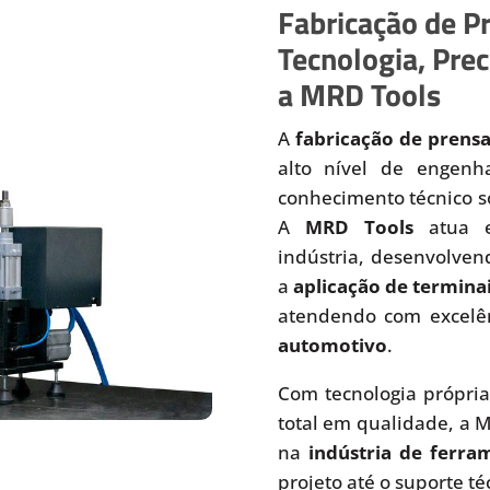
Fabricação de Pr
Tecnologia, Prec
a MRD Tools
A
fabricação de prensa
alto nível de engenh
conhecimento técnico so
A
MRD Tools
atua e
indústria, desenvolven
a
aplicação de terminai
atendendo com excelê
automotivo
.
Com tecnologia própria
total em qualidade, a 
na
indústria de ferra
projeto até o suporte té