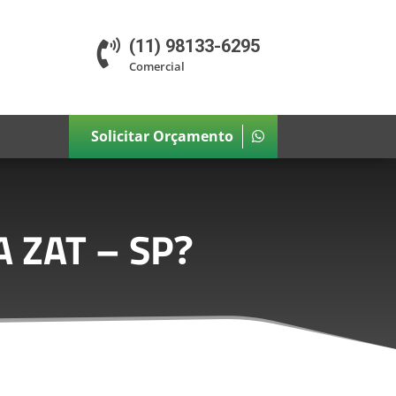
(11) 98133-6295

Comercial
Solicitar Orçamento
 ZAT – SP
?