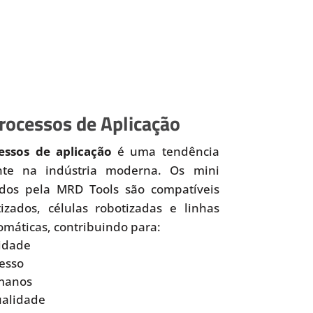
ocessos de Aplicação
ssos de aplicação
é uma tendência
nte na indústria moderna. Os mini
idos pela MRD Tools são compatíveis
zados, células robotizadas e linhas
omáticas, contribuindo para:
idade
esso
manos
ualidade