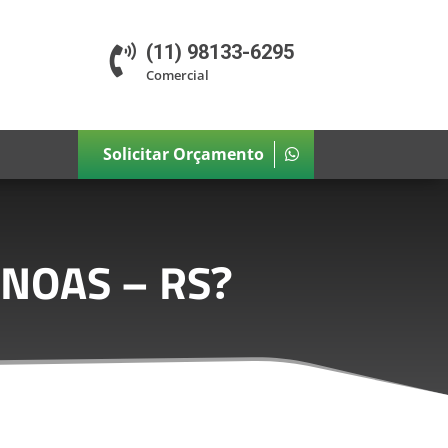
(11) 98133-6295

Comercial
Solicitar Orçamento
NOAS – RS
?