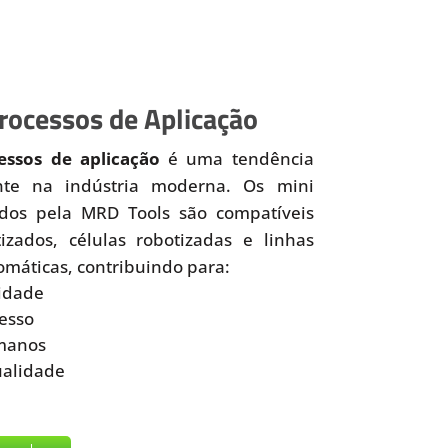
ocessos de Aplicação
ssos de aplicação
é uma tendência
nte na indústria moderna. Os mini
idos pela MRD Tools são compatíveis
zados, células robotizadas e linhas
omáticas, contribuindo para:
idade
esso
manos
ualidade