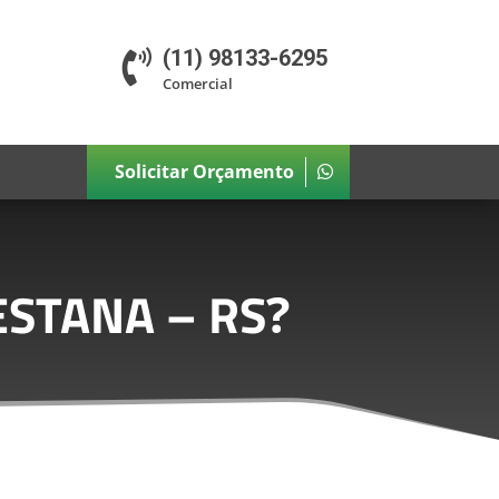
(11) 98133-6295

Comercial
Solicitar Orçamento
ESTANA – RS
?