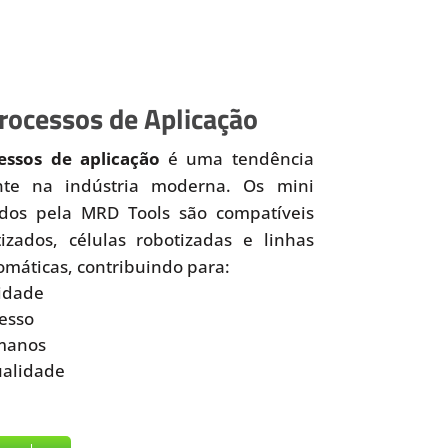
ocessos de Aplicação
ssos de aplicação
é uma tendência
nte na indústria moderna. Os mini
idos pela MRD Tools são compatíveis
zados, células robotizadas e linhas
omáticas, contribuindo para:
idade
esso
manos
ualidade