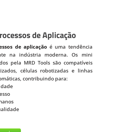
ocessos de Aplicação
ssos de aplicação
é uma tendência
nte na indústria moderna. Os mini
idos pela MRD Tools são compatíveis
zados, células robotizadas e linhas
omáticas, contribuindo para:
idade
esso
manos
ualidade