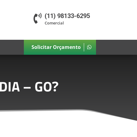
(11) 98133-6295

Comercial
Solicitar Orçamento
DIA – GO
?