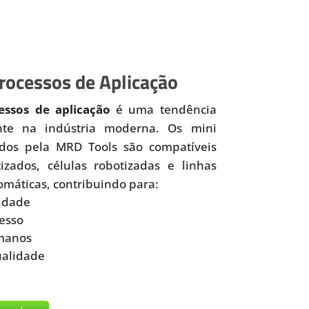
ocessos de Aplicação
ssos de aplicação
é uma tendência
nte na indústria moderna. Os mini
idos pela MRD Tools são compatíveis
zados, células robotizadas e linhas
omáticas, contribuindo para:
idade
esso
manos
ualidade