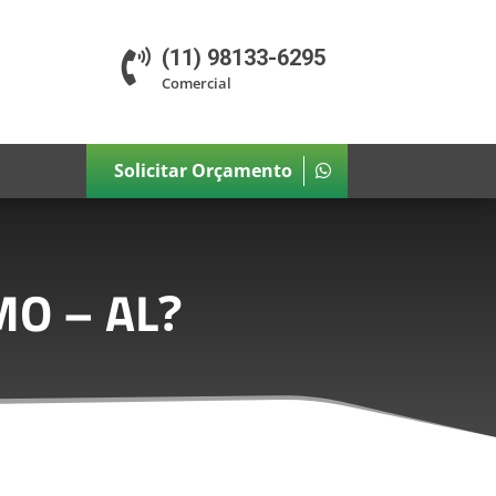
(11) 98133-6295

Comercial
Solicitar Orçamento
MO – AL
?