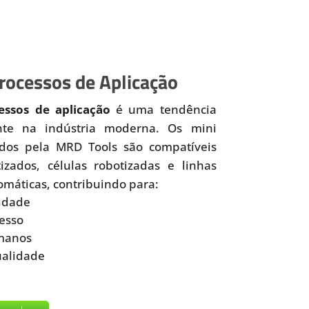
ocessos de Aplicação
ssos de aplicação
é uma tendência
nte na indústria moderna. Os mini
idos pela MRD Tools são compatíveis
zados, células robotizadas e linhas
omáticas, contribuindo para:
idade
esso
manos
ualidade