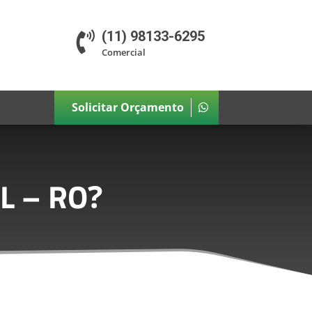
(11) 98133-6295

Comercial
Solicitar Orçamento
L – RO
?