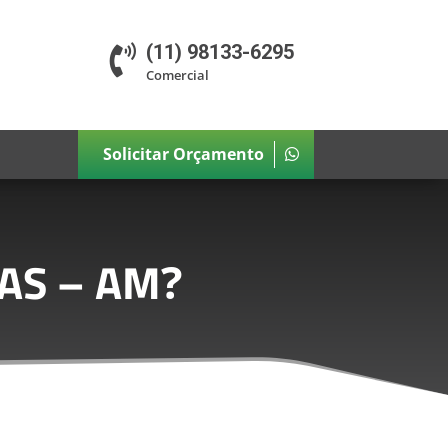
(11) 98133-6295

Comercial
Solicitar Orçamento
AS – AM
?