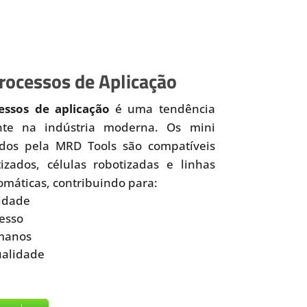
ocessos de Aplicação
ssos de aplicação
é uma tendência
nte na indústria moderna. Os mini
idos pela MRD Tools são compatíveis
zados, células robotizadas e linhas
omáticas, contribuindo para:
idade
esso
manos
ualidade