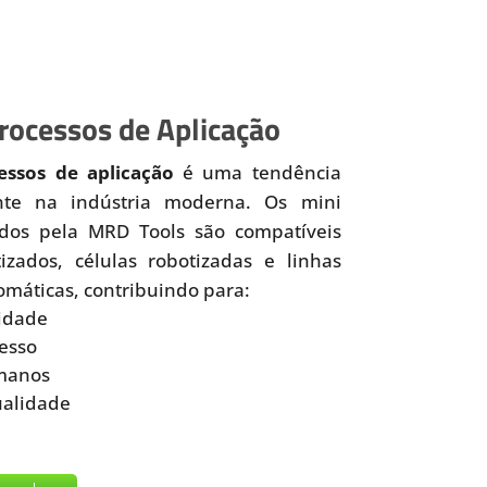
ocessos de Aplicação
ssos de aplicação
é uma tendência
nte na indústria moderna. Os mini
idos pela MRD Tools são compatíveis
zados, células robotizadas e linhas
omáticas, contribuindo para:
idade
esso
manos
ualidade