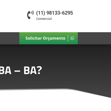
(11) 98133-6295

Comercial
Solicitar Orçamento
BA – BA
?