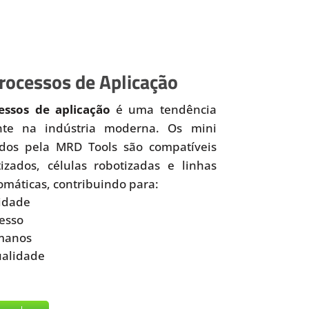
ocessos de Aplicação
ssos de aplicação
é uma tendência
nte na indústria moderna. Os mini
idos pela MRD Tools são compatíveis
zados, células robotizadas e linhas
omáticas, contribuindo para:
idade
esso
manos
ualidade