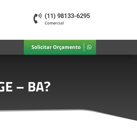
(11) 98133-6295

Comercial
Solicitar Orçamento
GE – BA
?