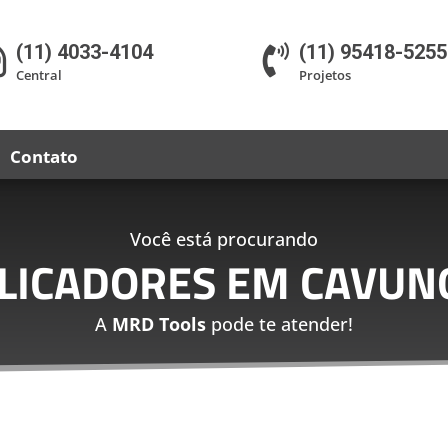
(11) 4033-4104
(11) 95418-5255


Central
Projetos
Contato
Você está procurando
PLICADORES EM CAVUN
A
MRD Tools
pode te atender!