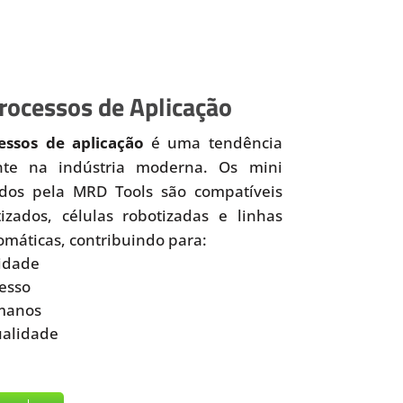
ocessos de Aplicação
ssos de aplicação
é uma tendência
nte na indústria moderna. Os mini
idos pela MRD Tools são compatíveis
zados, células robotizadas e linhas
omáticas, contribuindo para:
idade
esso
manos
ualidade