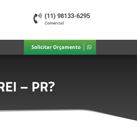
(11) 98133-6295

Comercial
Solicitar Orçamento
REI – PR
?