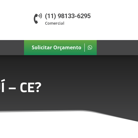
(11) 98133-6295

Comercial
Solicitar Orçamento
Í – CE
?