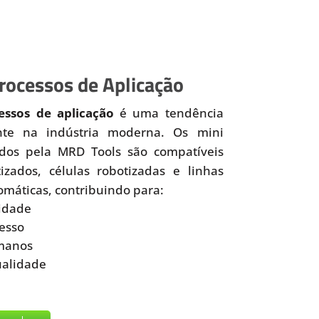
ocessos de Aplicação
ssos de aplicação
é uma tendência
nte na indústria moderna. Os mini
idos pela MRD Tools são compatíveis
zados, células robotizadas e linhas
omáticas, contribuindo para:
idade
esso
manos
ualidade