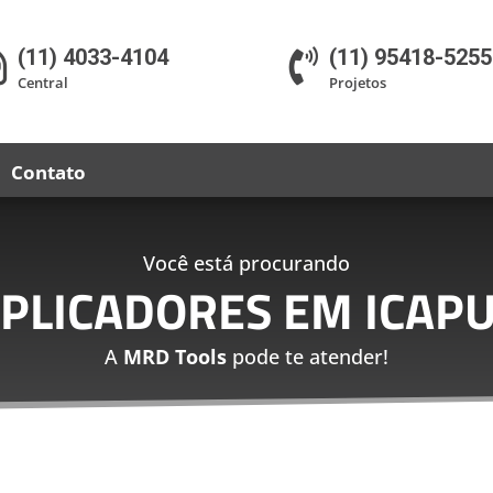
(11) 4033-4104
(11) 95418-5255


Central
Projetos
Contato
Você está procurando
APLICADORES EM ICAPU
A
MRD Tools
pode te atender!