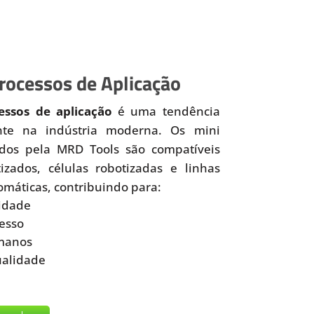
ocessos de Aplicação
ssos de aplicação
é uma tendência
nte na indústria moderna. Os mini
idos pela MRD Tools são compatíveis
zados, células robotizadas e linhas
omáticas, contribuindo para:
idade
esso
manos
ualidade