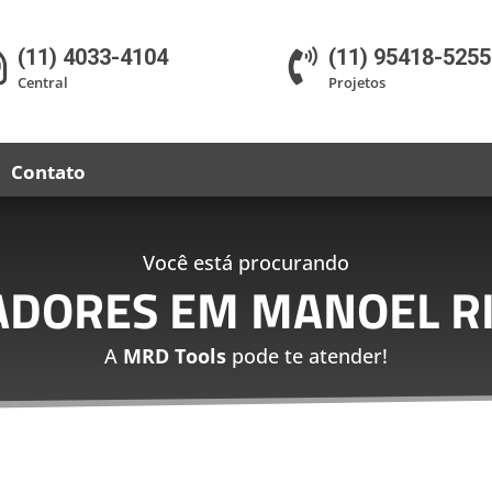
(11) 4033-4104
(11) 95418-5255


Central
Projetos
Contato
Você está procurando
ADORES EM MANOEL RI
A
MRD Tools
pode te atender!