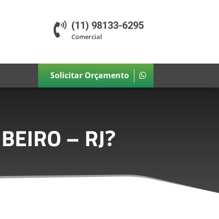
(11) 98133-6295

Comercial
Solicitar Orçamento
BEIRO – RJ
?