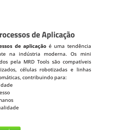
ocessos de Aplicação
ssos de aplicação
é uma tendência
nte na indústria moderna. Os mini
idos pela MRD Tools são compatíveis
zados, células robotizadas e linhas
omáticas, contribuindo para:
idade
esso
manos
ualidade