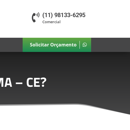
(11) 98133-6295

Comercial
Solicitar Orçamento
A – CE
?