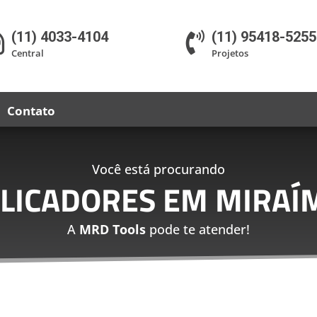
(11) 4033-4104
(11) 95418-5255


Central
Projetos
Contato
Você está procurando
PLICADORES EM MIRAÍM
A
MRD Tools
pode te atender!