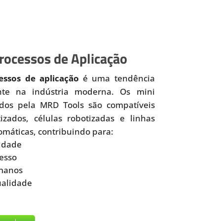
ocessos de Aplicação
ssos de aplicação
é uma tendência
nte na indústria moderna. Os mini
idos pela MRD Tools são compatíveis
zados, células robotizadas e linhas
omáticas, contribuindo para:
idade
esso
manos
ualidade