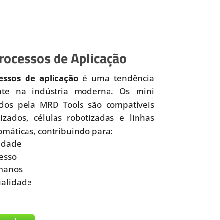
ocessos de Aplicação
ssos de aplicação
é uma tendência
nte na indústria moderna. Os mini
idos pela MRD Tools são compatíveis
zados, células robotizadas e linhas
omáticas, contribuindo para:
idade
esso
manos
ualidade