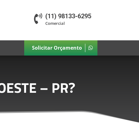
(11) 98133-6295

Comercial
Solicitar Orçamento
OESTE – PR
?