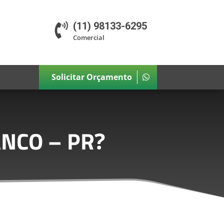
(11) 98133-6295

Comercial
Solicitar Orçamento
ANCO – PR
?