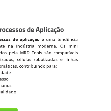
ocessos de Aplicação
ssos de aplicação
é uma tendência
nte na indústria moderna. Os mini
idos pela MRD Tools são compatíveis
zados, células robotizadas e linhas
omáticas, contribuindo para:
idade
esso
manos
ualidade