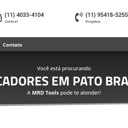
(11) 4033-4104
(11) 95418-5255


Central
Projetos
Contato
Você está procurando
ICADORES EM PATO BR
A
MRD Tools
pode te atender!