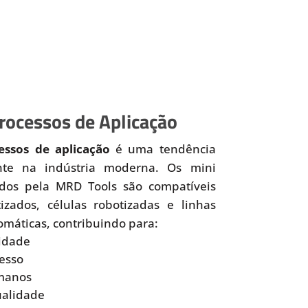
ocessos de Aplicação
ssos de aplicação
é uma tendência
nte na indústria moderna. Os mini
idos pela MRD Tools são compatíveis
zados, células robotizadas e linhas
omáticas, contribuindo para:
idade
esso
manos
ualidade