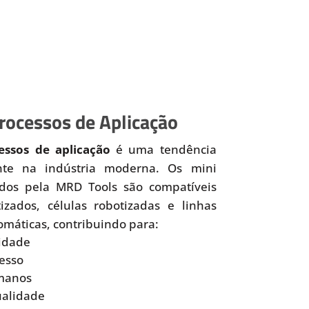
ocessos de Aplicação
ssos de aplicação
é uma tendência
nte na indústria moderna. Os mini
idos pela MRD Tools são compatíveis
zados, células robotizadas e linhas
omáticas, contribuindo para:
idade
esso
manos
ualidade