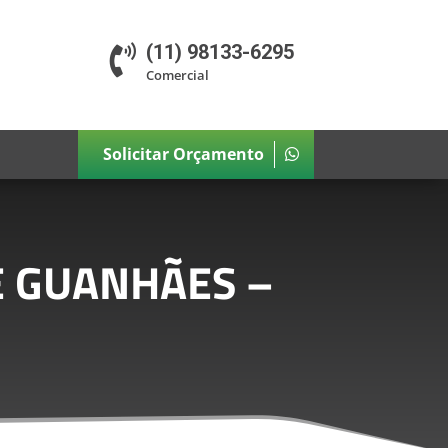
(11) 98133-6295

Comercial
Solicitar Orçamento
E GUANHÃES –