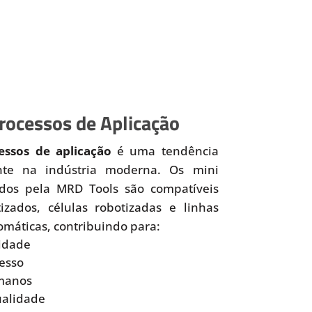
ocessos de Aplicação
ssos de aplicação
é uma tendência
nte na indústria moderna. Os mini
idos pela MRD Tools são compatíveis
zados, células robotizadas e linhas
omáticas, contribuindo para:
idade
esso
manos
ualidade