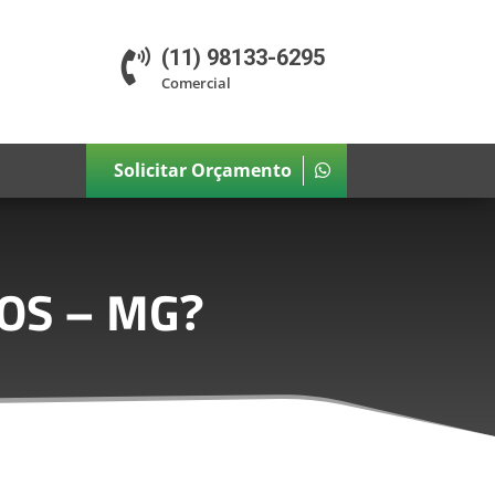
(11) 98133-6295

Comercial
Solicitar Orçamento
OS – MG
?