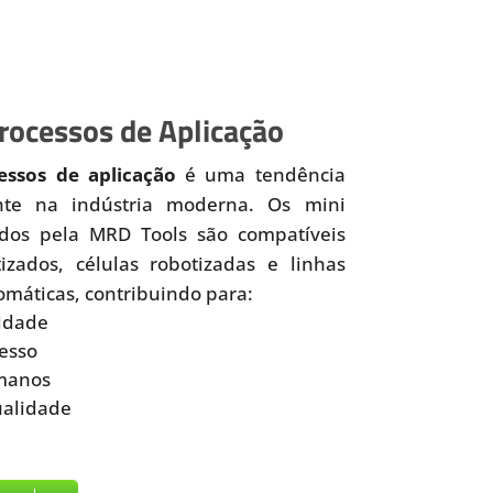
ocessos de Aplicação
ssos de aplicação
é uma tendência
nte na indústria moderna. Os mini
idos pela MRD Tools são compatíveis
zados, células robotizadas e linhas
omáticas, contribuindo para:
idade
esso
manos
ualidade