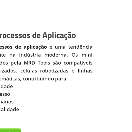
ocessos de Aplicação
ssos de aplicação
é uma tendência
nte na indústria moderna. Os mini
idos pela MRD Tools são compatíveis
zados, células robotizadas e linhas
omáticas, contribuindo para:
idade
esso
manos
ualidade