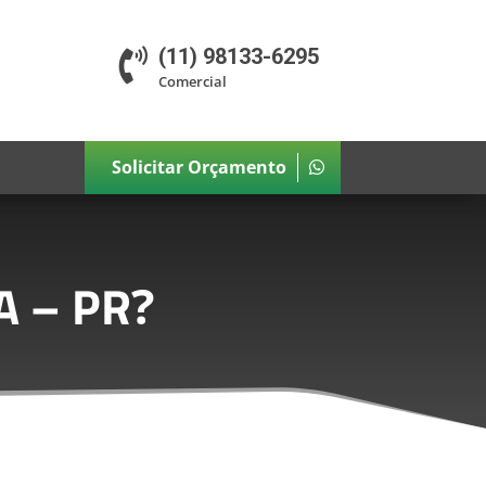
(11) 98133-6295

Comercial
Solicitar Orçamento
A – PR
?