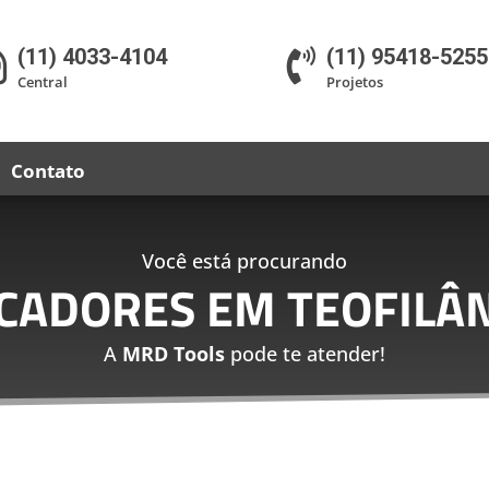
(11) 4033-4104
(11) 95418-5255


Central
Projetos
Contato
Você está procurando
ICADORES EM TEOFILÂN
A
MRD Tools
pode te atender!