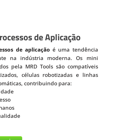
ocessos de Aplicação
ssos de aplicação
é uma tendência
nte na indústria moderna. Os mini
idos pela MRD Tools são compatíveis
zados, células robotizadas e linhas
omáticas, contribuindo para:
idade
esso
manos
ualidade