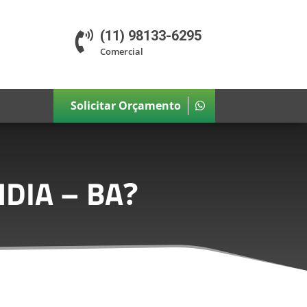
(11) 98133-6295

Comercial
Solicitar Orçamento
DIA – BA
?