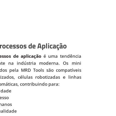
ocessos de Aplicação
ssos de aplicação
é uma tendência
nte na indústria moderna. Os mini
idos pela MRD Tools são compatíveis
zados, células robotizadas e linhas
omáticas, contribuindo para:
idade
esso
manos
ualidade