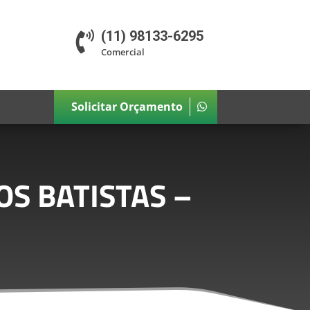
(11) 98133-6295

Comercial
Solicitar Orçamento
S BATISTAS –