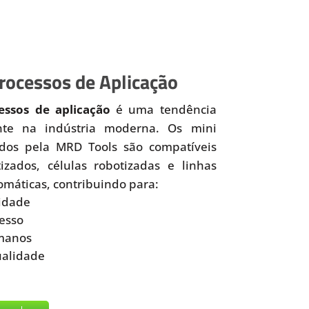
ocessos de Aplicação
ssos de aplicação
é uma tendência
nte na indústria moderna. Os mini
idos pela MRD Tools são compatíveis
zados, células robotizadas e linhas
omáticas, contribuindo para:
idade
esso
manos
ualidade