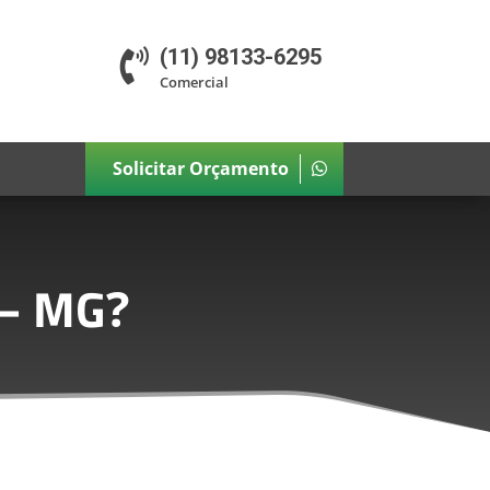
(11) 98133-6295

Comercial
Solicitar Orçamento
 – MG
?