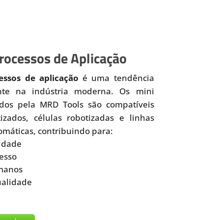
ocessos de Aplicação
ssos de aplicação
é uma tendência
nte na indústria moderna. Os mini
idos pela MRD Tools são compatíveis
zados, células robotizadas e linhas
omáticas, contribuindo para:
idade
esso
manos
ualidade