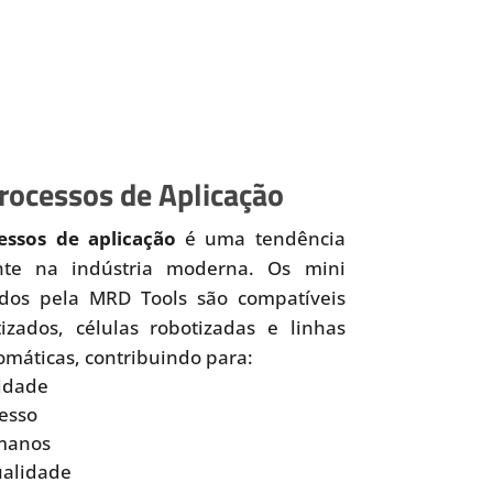
ocessos de Aplicação
ssos de aplicação
é uma tendência
nte na indústria moderna. Os mini
idos pela MRD Tools são compatíveis
zados, células robotizadas e linhas
omáticas, contribuindo para:
idade
esso
manos
ualidade