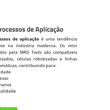
ocessos de Aplicação
ssos de aplicação
é uma tendência
nte na indústria moderna. Os mini
idos pela MRD Tools são compatíveis
zados, células robotizadas e linhas
omáticas, contribuindo para:
idade
esso
manos
ualidade