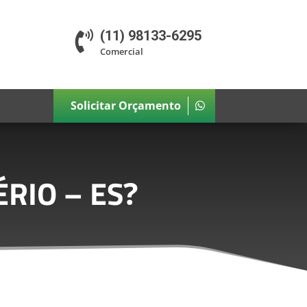
(11) 98133-6295

Comercial
Solicitar Orçamento
ÉRIO – ES
?