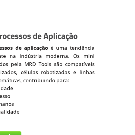
ocessos de Aplicação
ssos de aplicação
é uma tendência
nte na indústria moderna. Os mini
idos pela MRD Tools são compatíveis
zados, células robotizadas e linhas
omáticas, contribuindo para:
idade
esso
manos
ualidade